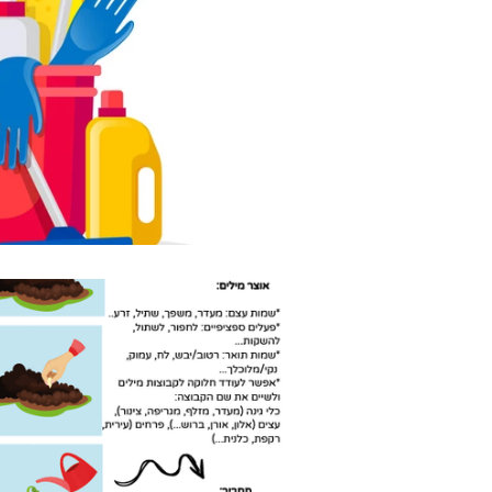
Irit Polak-Levy
18 בינו׳ 2024
זמן קריאה 0 דקות
ט"ו בשבט הגיע - דף 