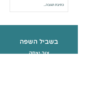
נקיונות לפסח - הזדמנות
כתיבת תגובה...
להעשרת שפה?
בשביל השפה
צור יצחק
054-4308848
iritpo@gmail.com
סיור באתר
משחקים