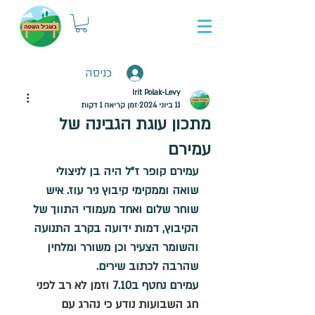
כניסה
Irit Polak-Levy
11 ביוני 2024
זמן קריאה 1 דקות
מתכון עוגת הגבינה של
עמירם
עמירם קופר ז”ל היה בן לניצולי 
שואה וממקימי קיבוץ ניר עוז. איש 
שוחר שלום ואחד מעמודי התווך של 
הקיבוץ, דמות ידועה בקרב התנועה 
והשומר הצעיר וכן משורר ומלחין 
שהרבה לכתוב שירים.
עמירם נחטף ב7.10 ו
זמן לא רב לפני 
חג השבועות נודע כי נהרג עם 