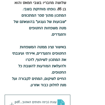
שלושה מחבריו בשבי חמאס והוא 
בן 85. 
גופתו מוחזקת בשבי.
המתכון מתוך ספר המתכונים 
“שבועות של געגוע” בהוצאתם של 
מטה משפחות החטופים 
והנעדרים. 
באישור נציג ממטה המשפחות 
החטופים והנעדרים, איירתי ועיצבתי 
את המתכון לשיתוף, לזכרו
ולהעלאת המודעות להשבת כל 
החטופים.
החיים לשיקום, המתים לקבורה ועל 
מנת לחלוק כבוד אחרון. 
.pdf
עוגת גבינה ותותים האהובה על עמירם קופר