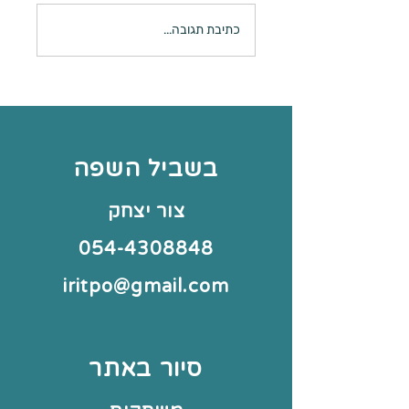
ואר בגווני סגול ירוק
כתיבת תגובה...
בשביל השפה
צור יצחק
054-4308848
iritpo@gmail.com
סיור באתר