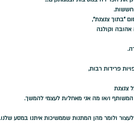
 - וויסות רגשי
דיבור
טיפולי פרידה
גמישות מח
חששות.
 "בתוך צנצנת",
הובה וקולגה 
ה.
יות פרידות רבות,
 צנצנת
משותף ו/או מה אני מאחל/ת לעצמי להמשך.
לעצור ולומר מהן המתנות שממשיכות איתנו במסע שלנו.