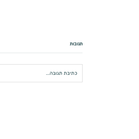
תגובות
כתיבת תגובה...
מה הקשר בין קווין הקואלה
והמלחמה?