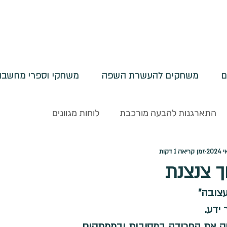
ם
משחקים להעשרת השפה
משחקי וספרי מחשבות
התארגנות להבעה מורכבת
לוחות מגוונים
זמן קריאה 1 דקות
ליים
דפי הדרכה
פעילויות בנושא ספרים
רצפים - 
ך צנצנת
עצובה" 
ים מורכבים
מוכנות לכיתה א
תעשו תמיד
שונות
 את הפרידה במסיבות ובממתקים...