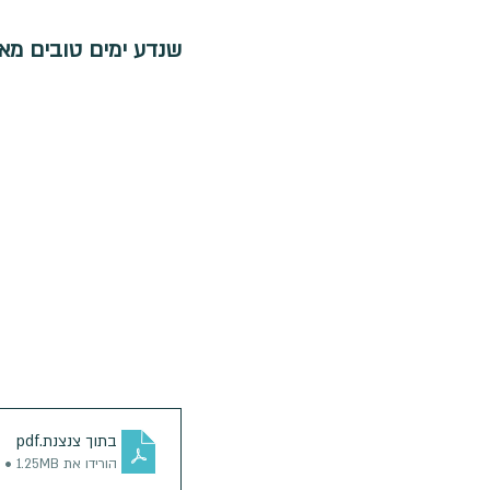
שנדע ימים טובים מא
בתוך צנצנת
.pdf
הורידו את PDF • 1.25MB