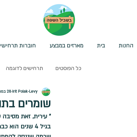
החנות
בית
מארזים במבצע
חוברות תרחישי
כל הפוסטים
תרחישים לדוגמה
Irit Polak-Levy
28 במאי 2024
לוחות להתארגנות- תפקודים ניהו
שומרים בתו
" עירית, זאת מסיבה 
סיפורי הכנה/חברתיים
משפט
בגיל 4 שנים הוא כבר ידע.
שכמה שננסה להמתיק