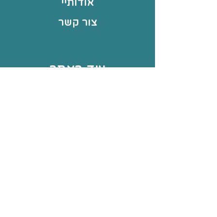
אודותיי
צור קשר
עוד באתר
תחומי עיסוק
תקנון החנות
עמוד הבית
הרשמה לדיוור
למבצעים, הטבות
ומידע על משחקים