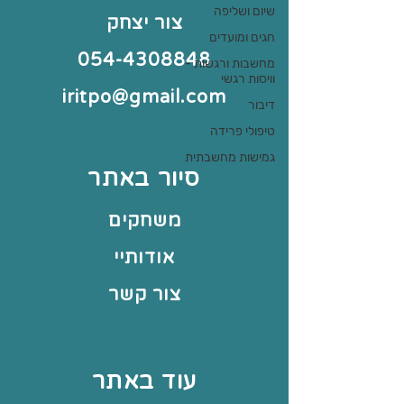
שיום ושליפה
צור יצחק
חגים ומועדים
054-4308848
מחשבות ורגשות -
וויסות רגשי
iritpo@gmail.com
דיבור
טיפולי פרידה
גמישות מחשבתית
סיור באתר
משחקים
אודותיי
צור קשר
עוד באתר