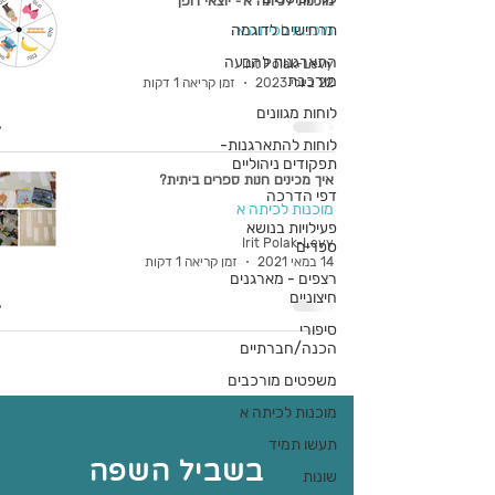
מוכנות לכיתה א'- יוצאי דופן
מוכנות לכיתה א
תרחישים לדוגמה
התארגנות להבעה
Irit Polak-Levy
מורכבת
22 ביולי 2023
זמן קריאה 1 דקות
לוחות מגוונים
לוחות להתארגנות-
תפקודים ניהוליים
איך מכינים חנות ספרים ביתית?
דפי הדרכה
מוכנות לכיתה א
פעילויות בנושא
Irit Polak-Levy
ספרים
14 במאי 2021
זמן קריאה 1 דקות
רצפים - מארגנים
חיצוניים
סיפורי
הכנה/חברתיים
משפטים מורכבים
מוכנות לכיתה א
תעשו תמיד
בשביל השפה
שונות