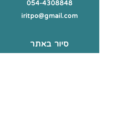
054-4308848
iritpo@gmail.com
סיור באתר
משחקים
אודותיי
צור קשר
עוד באתר
תחומי עיסוק