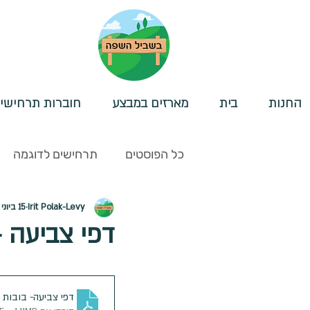
החנות
בית
מארזים במבצע
חוברות תרחישי
כל הפוסטים
תרחישים לדוגמה
Irit Polak-Levy
15 ביוני 2025
לוחות להתארגנות- תפקודים ניהו
דפי צביעה -
סיפורי הכנה/חברתיים
משפט
דפי צביעה- בובות 