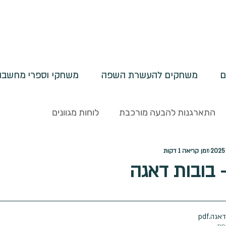
ם
משחקים להעשרת השפה
משחקי וספרי מחשבות
התארגנות להבעה מורכבת
לוחות מגוונים
זמן קריאה 1 דקות
ליים
דפי הדרכה
פעילויות בנושא ספרים
רצפים - 
 בובות דאגה
ים מורכבים
מוכנות לכיתה א
תעשו תמיד
שונות
דאגה
.pdf