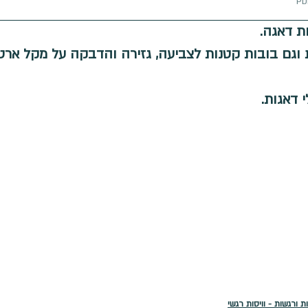
 - וויסות רגשי
דיבור
טיפולי פרידה
גמישות מח
ת דאגה.
 וגם בובות קטנות לצביעה, גזירה והדבקה על מקל ארט
י דאגות.
 ורגשות - וויסות רגשי