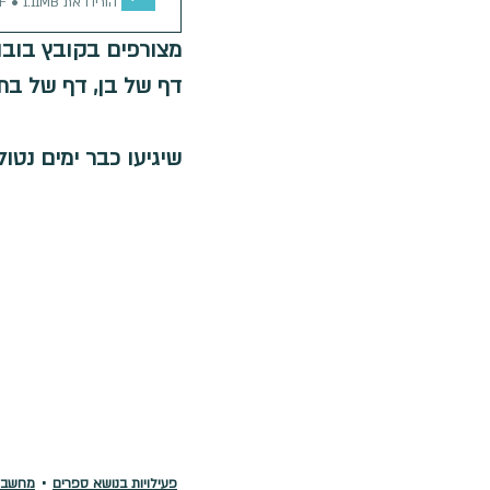
הורידו את PDF • 1.11MB
חגים ומועדים
מחשבות ורגשות
מצורפים בקובץ בובו
דף של בן, דף של בת
שיגיעו כבר ימים נטול
פעילויות בנושא ספרים
מחשבות