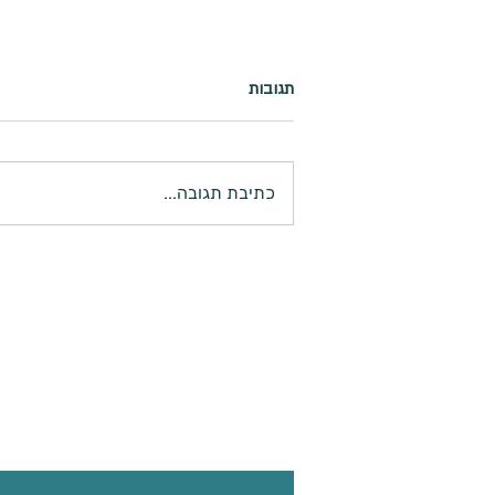
תגובות
כתיבת תגובה...
מה הקשר בין קווין הקואלה
והמלחמה?