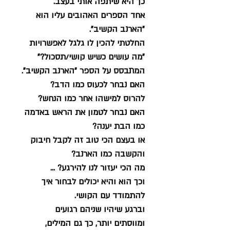
כך היא שיתפה אותי בעצב.
אחד הספרים האהובים עליו הוא 
"הארנב הקשיב".
החלטתי להכין לו גלגל לאפשרויות 
"מה עושים כשיש קושי/תסכול?"
המתבסס על הספר "הארנב הקשיב".
האם נבחר לכעוס כמו הדב?
להרוס למישהו אחר כמו הנחש?
האם נבחר לטמון את הראש באדמה 
כמו הבת יענה?
או בעצם הכי טוב זה לקבל חיבוק 
והקשבה כמו הארנב?
מה הכי יעזור לנו להירגע? ...
וכך הוא והיא יכולים לבחור איך 
להתמודד עם הקושי.
וברגע שיהיו שניהם רגועים 
ומווסתים יותר, כך גם המילים, 