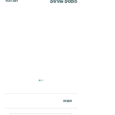
פוסטים אחרונים
הצג הכול
תגובות
הארנב הקשיב להמחזה