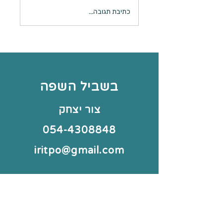
 צביעה - בובות דאגה
כתיבת תגובה...
בשביל השפה
צור יצחק
054-4308848
iritpo@gmail.com
סיור באתר
משחקים