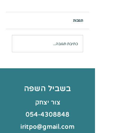
תגובות
מה עושים בחופש?
לכם קשה בנסיעות?
כתיבת תגובה...
בשביל השפה
צור יצחק
054-4308848
iritpo@gmail.com