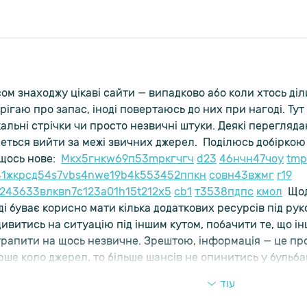
ом знаходжу цікаві сайти — випадково або коли хтось діли
рігаю про запас, іноді повертаюсь до них при нагоді. Тут 
альні стрічки чи просто незвичні штуки. Деякі переглядаю
еться вийти за межі звичних джерел.  Поділюсь добіркою
щось нове:  
М
к
х
5
г
нк
w69
п
53
mp
кг
чг
ч
d23
46
н
чн
47
чо
у
tmp
41
ж
кр
сд
54
s7
vb
s4
nw
e19
b4
k55
34
52
пп
кн
с
о
вн
43
вж
мг
r19
r24
36
33
вл
кв
n7
c123
a01
h15
t21
2x5
cb1
т
35
38
пд
пс
км
ол
  Що
ді буває корисно мати кілька додаткових ресурсів під рук
ивитись на ситуацію під іншим кутом, побачити те, що інш
рапити на щось незвичне. Зрештою, інформація — це прост
ше коло джерел, то більше шансів не опинитись у бульб
עוד