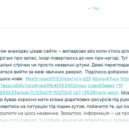
עוד
ом знаходжу цікаві сайти — випадково або коли хтось діли
рігаю про запас, іноді повертаюсь до них при нагоді. Тут 
альні стрічки чи просто незвичні штуки. Деякі переглядаю
еться вийти за межі звичних джерел.  Поділюсь добіркою
щось нове:  
М
к
х
5
г
нк
w69
п
53
mp
кг
чг
ч
d23
46
н
чн
47
чо
у
tmp
41
ж
кр
сд
54
s7
vb
s4
nw
e19
b4
k55
34
52
пп
кн
с
о
вн
43
вж
мг
r19
r24
36
33
вл
кв
n7
c123
a01
h15
t21
2x5
cb1
т
35
38
пд
пс
км
ол
  Що
ді буває корисно мати кілька додаткових ресурсів під рук
ивитись на ситуацію під іншим кутом, побачити те, що інш
рапити на щось незвичне. Зрештою, інформація — це прост
ше коло джерел, то більше шансів не опинитись у бульб