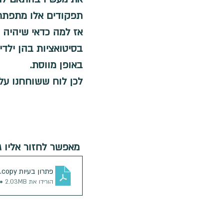
חגים ומועדים
מחשבות ורגשות
תפקודים אלו מתפתחים 
אז למה כדאי שיהיה ת
בסיטואציות בהן ילד
באופן מווסת.
לכן לוח ששוחחנו עלי
 מאפשר לחזור אליו גם בזמנים של קושי והאיורים מסייעים לילדים לבחור בפתרון לבעיה.
פתרון בעיות copy
.pdf
הורידו את PDF • 2.03MB