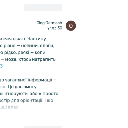
לייק
להשיב
Oleg Garmash
30 במרץ
ться в чаті. Частину 
є різне — новини, блоги, 
 рідко, деякі — коли 
 — може, хтось натрапить 
3
до загальної інформації — 
ою. Це дає змогу 
і ігнорують, або ж просто 
ір для орієнтації, і що 
ашці влас…