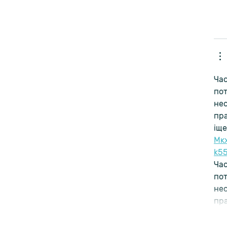
Час
пот
нес
пра
іще
М
к
k5
Час
пот
нес
пр