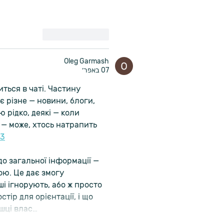
לייק
להשיב
Oleg Garmash
07 באפר׳
ться в чаті. Частину 
є різне — новини, блоги, 
 рідко, деякі — коли 
 — може, хтось натрапить 
3
до загальної інформації — 
ою. Це дає змогу 
і ігнорують, або ж просто 
ір для орієнтації, і що 
ашці влас…