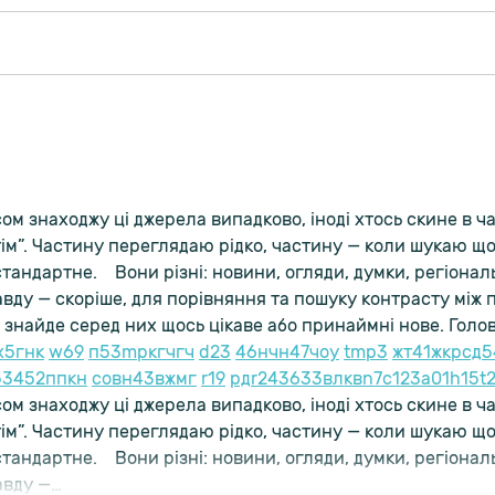
מה עושים בחופש?
גם לכם
ом знаходжу ці джерела випадково, іноді хтось скине в чат
ім”. Частину переглядаю рідко, частину — коли шукаю що
тандартне.    Вони різні: новини, огляди, думки, регіональ
вду — скоріше, для порівняння та пошуку контрасту між 
 знайде серед них щось цікаве або принаймні нове. Голов
х
5
г
нк
w69
п
53
mp
кг
чг
ч
d23
46
н
чн
47
чо
у
tmp3
жт
41
ж
кр
сд
5
5
34
52
пп
кн
с
о
вн
43
вж
мг
r19
рд
r24
36
33
вл
кв
n7
c123
a01
h15
t
ом знаходжу ці джерела випадково, іноді хтось скине в чат
ім”. Частину переглядаю рідко, частину — коли шукаю що
тандартне.    Вони різні: новини, огляди, думки, регіональ
авду —…