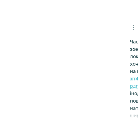
Час
збе
лок
хоч
на 
жт
рд
іно
под
нат
шир