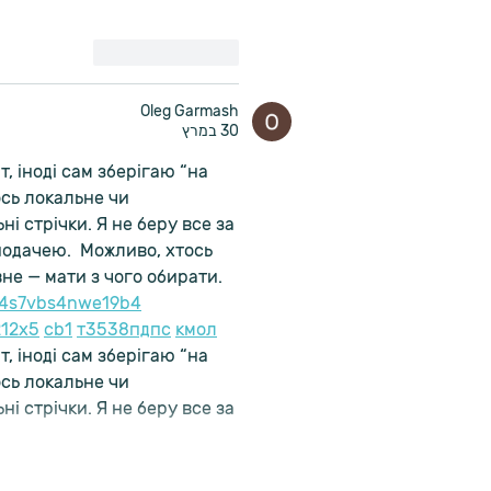
לייק
להשיב
Oleg Garmash
30 במרץ
, іноді сам зберігаю “на 
сь локальне чи 
ні стрічки. Я не беру все за 
подачею.  Можливо, хтось 
не — мати з чого обирати.  
4
s7
vb
s4
nw
e19
b4
21
2x5
cb1
т
35
38
пд
пс
км
ол
, іноді сам зберігаю “на 
сь локальне чи 
ні стрічки. Я не беру все за 