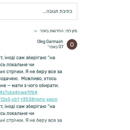
כתיבת תגובה...
לוח איך אפשר להגיב כשמשתפים
מיון לפי:
החדשות ביותר
אותי בחוויה
Oleg Garmash
07 באפר׳
, іноді сам зберігаю “на 
сь локальне чи 
ні стрічки. Я не беру все за 
подачею.  Можливо, хтось 
не — мати з чого обирати.  
4
s7
vb
s4
nw
e19
b4
21
2x5
cb1
т
35
38
пд
пс
км
ол
, іноді сам зберігаю “на 
сь локальне чи 
ні стрічки. Я не беру все за 