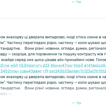
עוד
ом знаходжу ці джерела випадково, іноді хтось скине в чат
ім”. Частину переглядаю рідко, частину — коли шукаю що
тандартне.    Вони різні: новини, огляди, думки, регіональ
вду — скоріше, для порівняння та пошуку контрасту між 
 знайде серед них щось цікаве або принаймні нове. Голов
х
5
г
нк
w69
п
53
mp
кг
чг
ч
d23
46
н
чн
47
чо
у
tmp3
жт
41
ж
кр
сд
5
5
34
52
пп
кн
с
о
вн
43
вж
мг
r19
рд
r24
36
33
вл
кв
n7
c123
a01
h15
t
ом знаходжу ці джерела випадково, іноді хтось скине в чат
ім”. Частину переглядаю рідко, частину — коли шукаю що
тандартне.    Вони різні: новини, огляди, думки, регіональ
авду —…
עוד