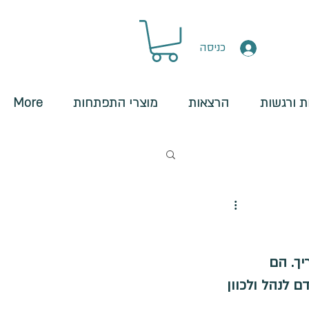
כניסה
 ורגשות
הרצאות
מוצרי התפתחות
More
מארגנים חיצוניים
ך. הם 
שיום ושליפה
 לנהל ולכוון 