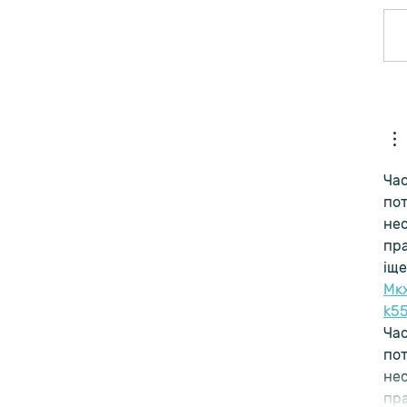
 קשה בנסיעות?
Час
пот
нес
пра
іще
М
к
k5
Час
пот
нес
пр