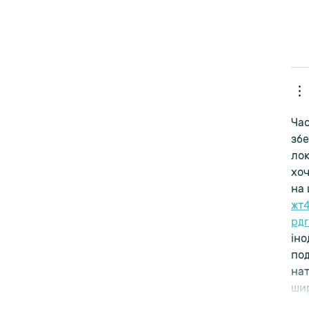
Час
збе
лок
хоч
на 
жт
рд
іно
под
нат
шир