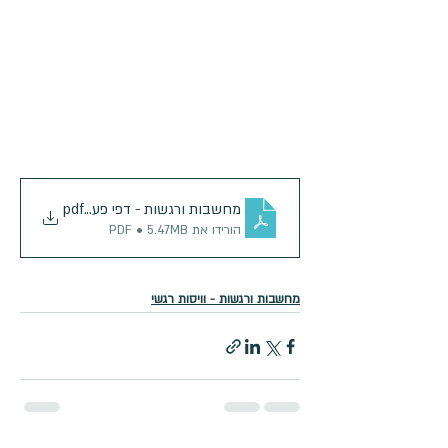
.pdf
מחשבות ורגשות - דפי פעילות
הורידו את PDF • 5.47MB
מחשבות ורגשות - וויסות רגשי