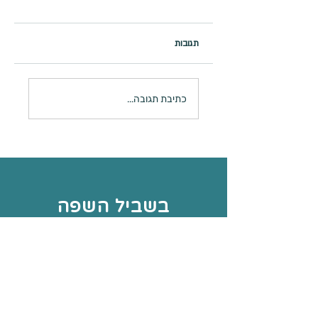
תגובות
מתכון למאפינס דבש
כתיבת תגובה...
בשביל השפה
צור יצחק
054-4308848
iritpo@gmail.com