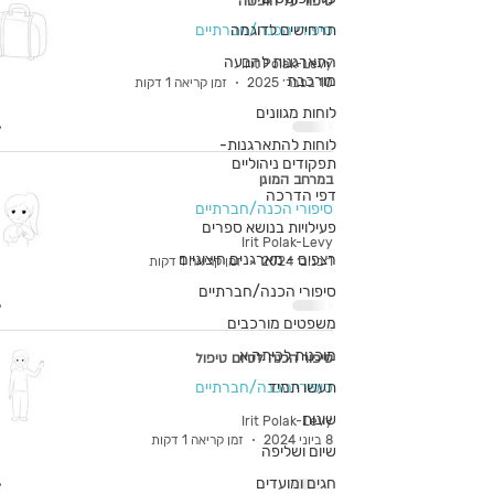
סיפור על חופשה
תרחישים לדוגמה
סיפורי הכנה/חברתיים
התארגנות להבעה
Irit Polak-Levy
מורכבת
10 בפבר׳ 2025
זמן קריאה 1 דקות
לוחות מגוונים
לוחות להתארגנות-
תפקודים ניהוליים
במרחב המוגן
דפי הדרכה
סיפורי הכנה/חברתיים
פעילויות בנושא ספרים
Irit Polak-Levy
רצפים - מארגנים חיצוניים
1 בנוב׳ 2024
זמן קריאה 1 דקות
סיפורי הכנה/חברתיים
משפטים מורכבים
מוכנות לכיתה א
סיפור הכנה לסיום טיפול
תעשו תמיד
סיפורי הכנה/חברתיים
שונות
Irit Polak-Levy
8 ביוני 2024
זמן קריאה 1 דקות
שיום ושליפה
חגים ומועדים